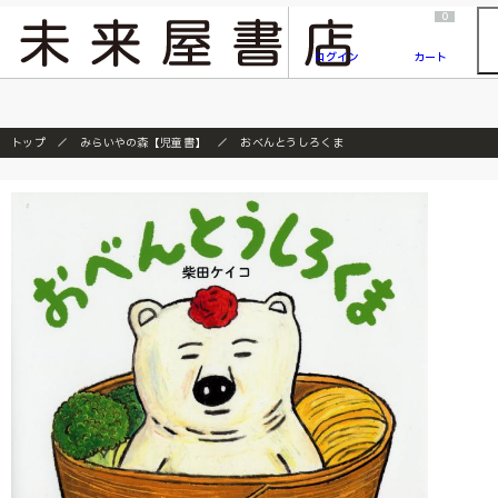
2026/7/23
『ONE PIECE magazine 021 ONE PIECEカード付き同梱版』発売延期のご案内
0
ログイン
カート
トップ
みらいやの森【児童書】
おべんとうしろくま