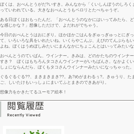
ぼくは、おべんとうがだ?いすき。みんなから「くいしんぼうのしろく
っていわれている。大きなおべんとうもペロリとたべちゃうぞ。
ある日ぼくはおもったんだ。「おべんとうのなかにはいってみたら、ど
な感じかな？」想像しただけで、よだれがでちゃう。
今日のおべんとうはおにぎり。ほかほかごはんをぎゅっぎゅっとにぎっ
て、いろいろな具をいれたいね。いくらやこんぶ、えびのてんぷらもい
よね。ぼくはうめぼしみたいにまんなかにちょこんとはいってみたいな
おべんとうのていばん、ウインナー。きみは、どのかたちのウインナー
すき？ ぼくはもちろんタコさんウインナーがいちばんさ。なかよくい
しょにならんだら、ぼくもタコさんウインナーみたいになっちゃった。
ぐるぐるぐる??、まきまきまき??。あ?めがまわるぅ?。きゅうり、た
ご、しいたけもいっしょにまいてふとまきのできあがり。
想像力をかきたてるユーモア絵本！
閲覧履歴
Recently Viewed