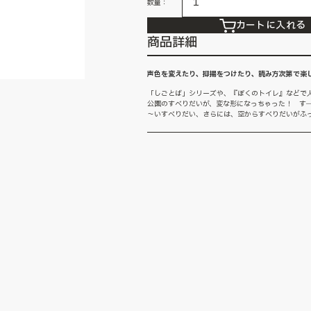
数量：
カートに入れる
商品詳細
声色を変えたり、抑揚をつけたり、読み方次第で楽
「しごとば」シリーズや、『ぼくのトイレ』などで
公園のすべりだいが、変な形になっちゃった！ す
～いすべりだい、さらには、空からすべりだいがふっ