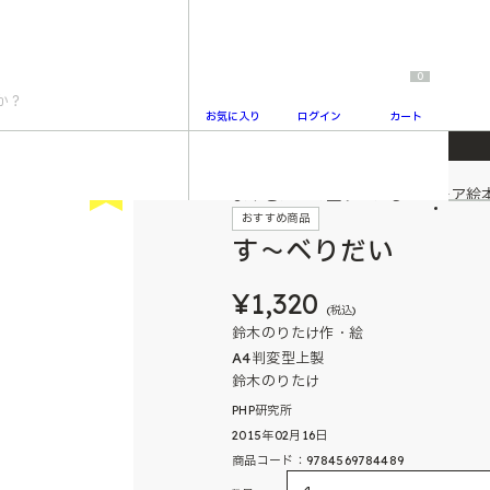
0
お気に入り
ログイン
カート
New
よみきかせで盛り上がるユーモア絵
2
おすすめ商品
す～べりだい
¥1,320
(税込)
鈴木のりたけ作・絵
A4判変型上製
鈴木のりたけ
PHP研究所
2015年02月16日
商品コード：9784569784489