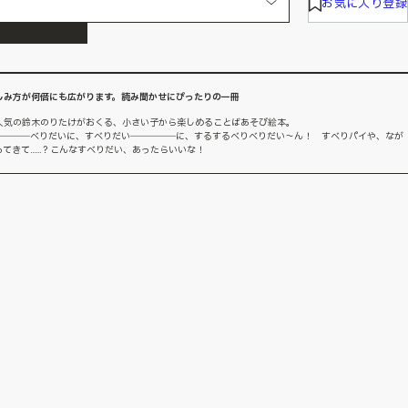
お気に入り登録
しみ方が何倍にも広がります。読み聞かせにぴったりの一冊
人気の鈴木のりたけがおくる、小さい子から楽しめることばあそび絵本。
――――べりだいに、すべりだい―――――に、するするべりべりだい～ん！ すべりパイや、なが
てきて……？こんなすべりだい、あったらいいな！