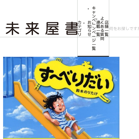
キ
ャ
ン
よ
ペ
カ
お
連
く
店
ー
テ
知
載
あ
舗
ン
ゴ
ら
一
る
一
ペ
リ
せ
覧
質
覧
ー
問
ジ
トップ
みらいやの森【児童書】
す～べりだい
一
覧