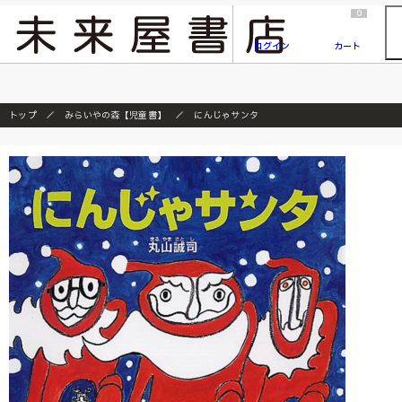
2026/7/23
『ONE PIECE magazine 021 ONE PIECEカード付き同梱版』発売延期のご案内
0
ログイン
カート
トップ
みらいやの森【児童書】
にんじゃサンタ