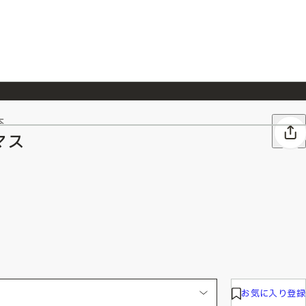
本
026/7/23
『ONE PIECE magazine 021 ONE PIECEカード付き同梱版』発売延期のご案内
マス
お気に入り登録