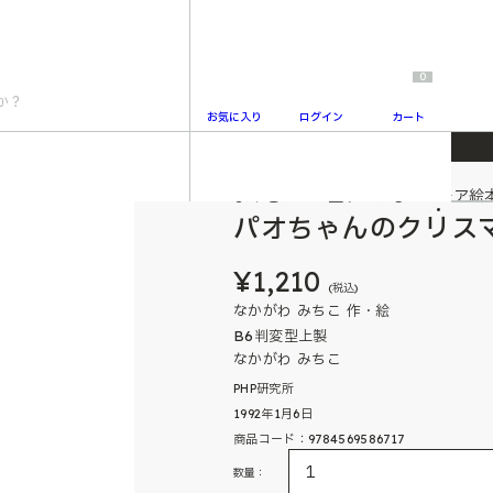
0
お気に入り
ログイン
カート
よみきかせで盛り上がるユーモア絵
2
パオちゃんのクリス
¥1,210
(税込)
なかがわ みちこ 作・絵
B6判変型上製
なかがわ みちこ
PHP研究所
1992年1月6日
商品コード：9784569586717
数量：