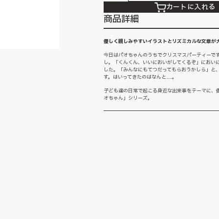
カートに入れる
商品詳細
優しく親しみやすいイラストとリズミカルな文章が
今日はパオちゃんのうちでクリスマスパーティーで
し。「くんくん、いいにおいがしてくるぞ」におい
した。「みんなにもてつだってもらおうかしら」と
す。はいってきたのはなんと……。
子ども達の日常で起こる身近な出来事をテーマに、
オちゃん」シリーズ。