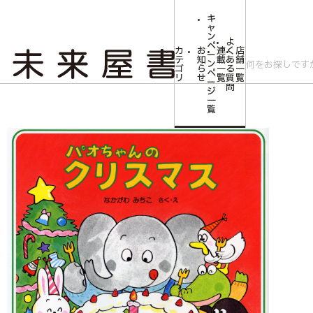
キ
ャ
ン
よ
ペ
カ
お
連
く
店
ー
テ
知
載
あ
舗
ン
ゴ
ら
一
る
一
ペ
リ
せ
覧
質
覧
ー
問
ジ
トップ
みらいやの森【児童書】
パオちゃんのクリスマス
一
覧