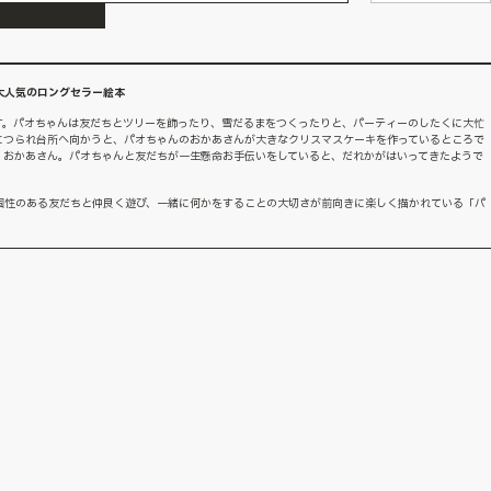
大人気のロングセラー絵本
す。パオちゃんは友だちとツリーを飾ったり、雪だるまをつくったりと、パーティーのしたくに大忙
につられ台所へ向かうと、パオちゃんのおかあさんが大きなクリスマスケーキを作っているところで
、おかあさん。パオちゃんと友だちが一生懸命お手伝いをしていると、だれかがはいってきたようで
個性のある友だちと仲良く遊び、一緒に何かをすることの大切さが前向きに楽しく描かれている「パ