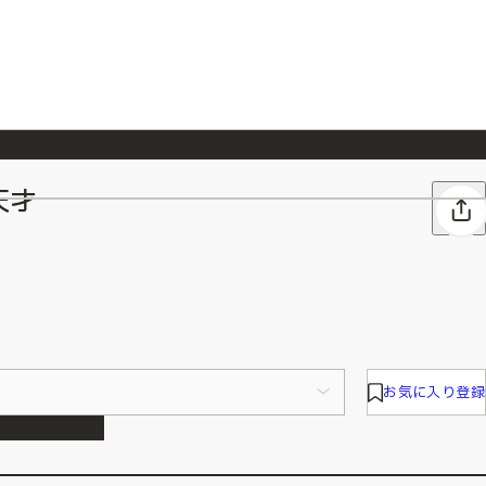
天才
026/7/23
『ONE PIECE magazine 021 ONE PIECEカード付き同梱版』発売延期のご案内
お気に入り登録