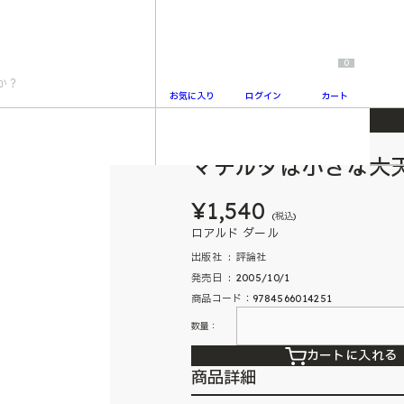
0
お気に入り
ログイン
カート
マチルダは小さな大
2
¥1,540
(税込)
ロアルド ダール
出版社 ‏ : ‎ 評論社
発売日 ‏ : ‎ 2005/10/1
商品コード：9784566014251
数量：
カートに入れる
商品詳細