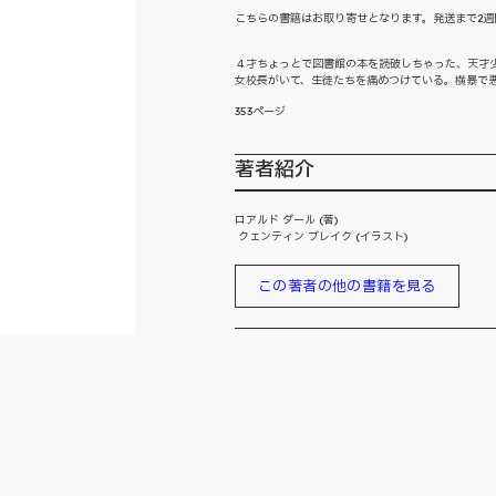
こちらの書籍はお取り寄せとなります。発送まで2週
４才ちょっとで図書館の本を読破しちゃった、天才
女校長がいて、生徒たちを痛めつけている。横暴で
353ページ
著者紹介
ロアルド ダール (著)
クェンティン ブレイク (イラスト)
この著者の他の書籍を見る