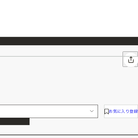
026/7/23
『ONE PIECE magazine 021 ONE PIECEカード付き同梱版』発売延期のご案内
お気に入り登録