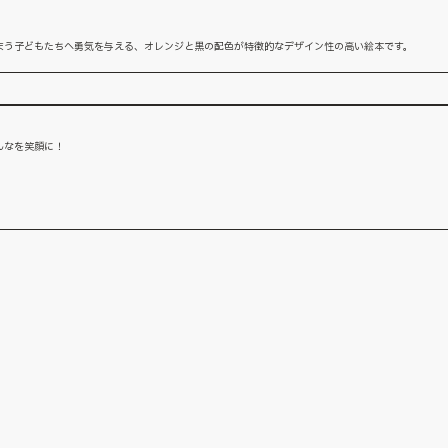
まう子どもたちへ勇気を与える、オレンジと黒の配色が特徴的なデザイン性の高い絵本です。
んなを笑顔に！