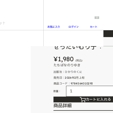
0
お気に入り
ログイン
カート
ぜったいむり子
2
¥1,980
(税込)
たちばなのりゆき
出版社：ひかりのくに
発売日：2026年2月上旬
商品コード：9784564010293
数量：
カートに入れる
商品詳細