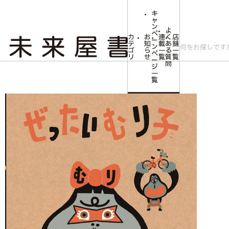
キ
ャ
ン
よ
ペ
カ
お
連
く
店
ー
テ
知
載
あ
舗
ン
ゴ
ら
一
る
一
ペ
リ
せ
覧
質
覧
ー
問
ジ
トップ
みらいやの森【児童書】
ぜったいむり子
一
覧