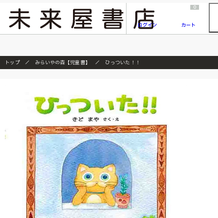
2026/7/23
『ONE PIECE magazine 021 ONE PIECEカード付き同梱版』発売延期のご案内
0
ログイン
カート
トップ
みらいやの森【児童書】
ひっついた！！