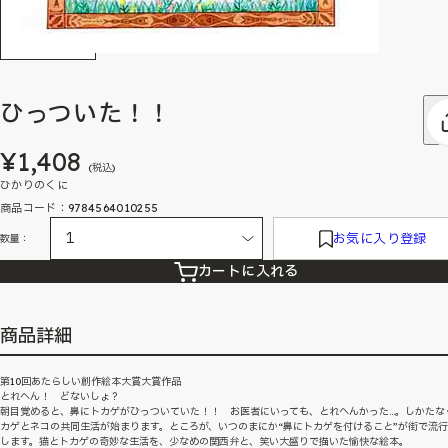
ひっついた！！
¥1,408
(税込)
ひかりのくに
商品コード：9784564010255
お気に入り登録
数量：
カートに入れる
商品詳細
第10回あたらしい創作絵本大賞大賞作品
とれへん！ どないしょ？
朝目覚めると、鼻にトカゲがひっついていた！！ お医者にいっても、とれへんかった…。しかたな
カゲとネコの共同生活が始まります。ところが、いつのまにか“鼻にトカゲを付けること”が街で流
します。猫とトカゲの奇妙な生活を、少なめの関西弁と、笑い大盛りで描いた愉快な絵本。