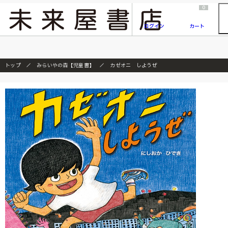
2026/7/23
『ONE PIECE magazine 021 ONE PIECEカード付き同梱版』発売延期のご案内
0
ログイン
カート
トップ
みらいやの森【児童書】
カゼオニ しようぜ