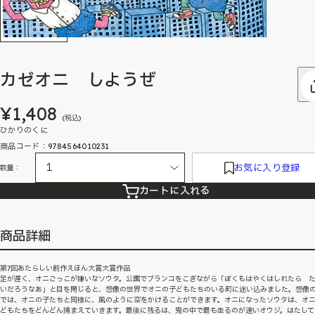
カゼオニ しようぜ
¥1,408
(税込)
ひかりのくに
商品コード：9784564010231
お気に入り登録
数量：
カートに入れる
商品詳細
第7回あたらしい創作えほん大賞大賞作品
足が遅く、オニごっこが嫌いなソウタ。公園でブランコをこぎながら「ぼくもはやくはしれたら 
いだろうなあ」と目を閉じると、想像の世界でオニの子どもたちのいる町に迷い込みました。想像
では、オニの子たちと同様に、風のように空をかけることができます。オニになったソウタは、オ
どもたちをどんどん捕まえていきます。最後に残るは、鬼の中で最も走るのが速いオウジ。はたして