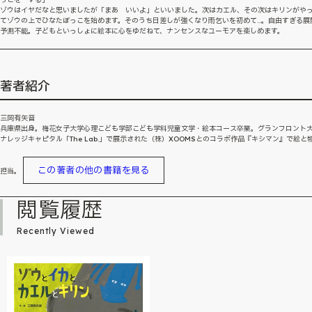
ゾウはイヤだなと思いましたが「まあ いいよ」といいました。次はカエル、その次はキリンがや
てゾウの上でひなたぼっこを始めます。そのうち日差しが強くなり雨乞いを初めて…。自由すぎる展
予測不能。子どもといっしょに絵本に心をゆだねて、ナンセンスなユーモアを楽しめます。
著者紹介
三岡有矢音
兵庫県出身。梅花女子大学心理こども学部こども学科児童文学・絵本コース卒業。グランフロント
ナレッジキャピタル「The Lab.」で展示された（株）XOOMSとのコラボ作品『キシマン』で絵と
この著者の他の書籍を見る
担当。
閲覧履歴
Recently Viewed