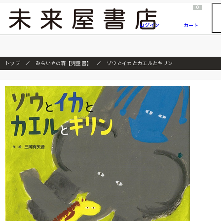
2026/7/23
『ONE PIECE magazine 021 ONE PIECEカード付き同梱版』発売延期のご案内
0
ログイン
カート
トップ
みらいやの森【児童書】
ゾウとイカとカエルとキリン