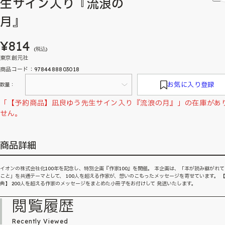
生サイン入り『流浪の
月』
¥814
(税込)
東京創元社
商品コード：9784488803018
お気に入り登録
数量：
「【予約商品】凪良ゆう先生サイン入り『流浪の月』」の在庫があ
せん。
商品詳細
イオンの株式会社化100年を記念し、特別企画『作家100』を開催。 本企画は、「本が読み継がれ
こと」を共通テーマとして、 100人を超える作家が、想いのこもったメッセージを寄せています。 
典】 200人を超える作家のメッセージをまとめた小冊子をお付けして 発送いたします。
閲覧履歴
Recently Viewed