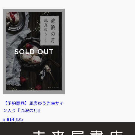
SOLD OUT
【予約商品】凪良ゆう先生サイ
ン入り『流浪の月』
814
¥
(税込)