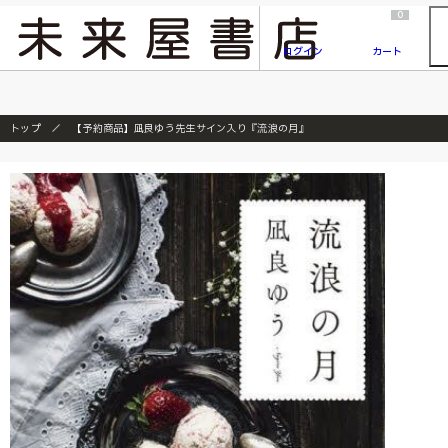
2026/7/23
『ONE PIECE magazine 021 ONE PIECEカード付き同梱版』発売延期のご案内
0
ログイン
カート
トップ
【予約商品】凪良ゆう先生サイン入り『流浪の月』