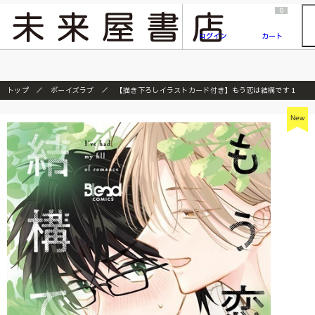
2026/7/23
『ONE PIECE magazine 021 ONE PIECEカード付き同梱版』発売延期のご案内
0
ログイン
カート
トップ
ボーイズラブ
【描き下ろしイラストカード付き】もう恋は結構です 1
New