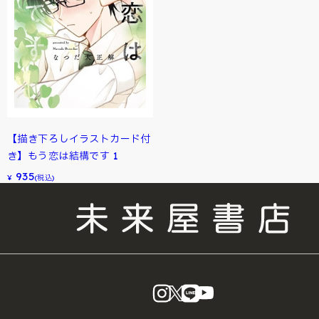
【描き下ろしイラストカード付
き】もう恋は結構です 1
935
¥
(税込)
instagram
X
LINE
YouTube