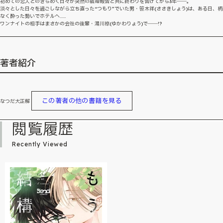
初めての恋人とのきらめく日々が突然の結婚報告と共に終わりを告げてから3年――。
淡々とした日々を過ごしながら立ち直った“つもり”でいた男・笹木祥(ささきしょう)は、ある日、柄
なく酔った勢いでホテルへ......
ワンナイトの相手はまさかの会社の後輩・湯川椋(ゆかわりょう)で――!?
著者紹介
この著者の他の書籍を見る
なつだ大正解
閲覧履歴
Recently Viewed