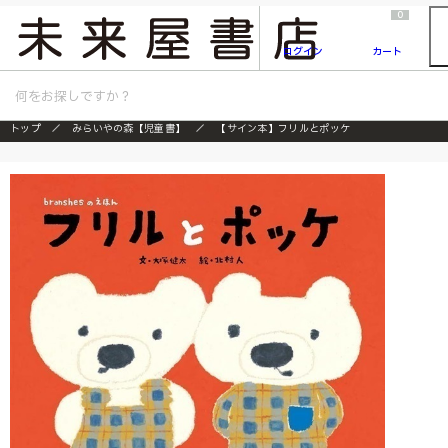
2026/7/23
『ONE PIECE magazine 021 ONE PIECEカード付き同梱版』発売延期のご案内
0
ログイン
カート
トップ
みらいやの森【児童書】
【サイン本】フリルとポッケ