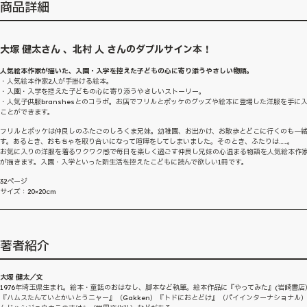
商品詳細
大塚 健太さん 、北村 人 さんのダブルサイン本！
人気絵本作家が描いた、入園・入学を控えた子どもの心に寄り添うやさしい物語。
・人気絵本作家2人が手掛ける絵本。
・入園・入学を控えた子どもの心に寄り添うやさしいストーリー。
・人気子供服branshesとのコラボ。お店でフリルとポッケのグッズや絵本に登場した洋服を手に
ことができます。
フリルとポッケは仲良しのふたごのしろくま兄妹。幼稚園、お出かけ、お散歩とどこに行くのも一
す。あるとき、おもちゃを取り合いになって喧嘩をしてしまいました。そのとき、ふたりは……。
お気に入りの洋服を着るワクワク感で毎日を楽しく過ごす仲良し兄妹の心温まる物語を人気絵本作家
が描きます。入園・入学といった新生活を控えたこどもに読んで欲しい1冊です。
32ページ
サイズ：20×20cm
著者紹介
大塚 健太／文
1976年埼玉県生まれ。絵本・童話のおはなし、脚本など執筆。絵本作品に『やってみた』(岩崎書店
『ハムスたんていとかいとうニャー』（Gakken）『トドにおとどけ』（パイインターナショナル