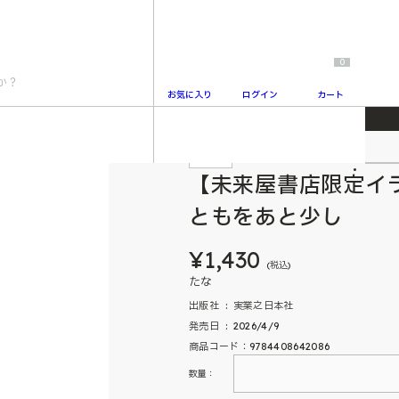
0
お気に入り
ログイン
カート
付き】ごはんのおともをあと少し
特典付
2
【未来屋書店限定イ
ともをあと少し
¥1,430
(税込)
たな
出版社 ‏ : ‎ 実業之日本社
発売日 ‏ : ‎ 2026/4/9
商品コード：9784408642086
数量：