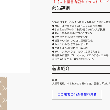
「【未来屋書店限定イラストカード
商品詳細
完全新作描き下ろし！しあわせの笑みがこぼれる物
●カレー味の豚そぼろ×姉を亡くした初老男性
●牛肉とごぼうのしぐれ煮×怒りっぽい大学教授
●きゅうりの浅漬け×妹を心配する兄
●ツナの冷や汁×双子の金髪少女
●甘酢あん×食いしん坊の営業部女性
●みょうがみそ×恋する女子大生
●さばそぼろ×倦怠期の中年夫婦
●チリコンカン×ひとくちやの常連さんたち
路地裏の料理店「ひとくちや」にあつまる人たちを
心まであたためる、8つの感涙レシピ。
著者紹介
たな
大阪府出身。米とあんこと春がすき。著書に『ごは
この著者の他の書籍を見る