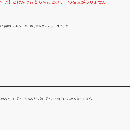
付き】ごはんのおともをあと少し」の在庫がありません。
語と美味しいレシピの、あったかフルカラーコミック。
んのおとも』『ごはんのおとも②』『パンが焦げてもふたりなら』など。