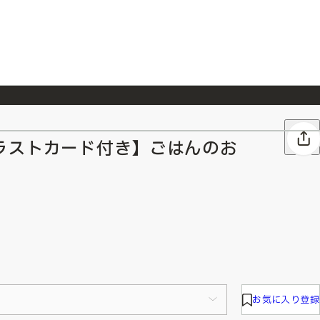
026/7/23
『ONE PIECE magazine 021 ONE PIECEカード付き同梱版』発売延期のご案内
ラストカード付き】ごはんのお
お気に入り登録