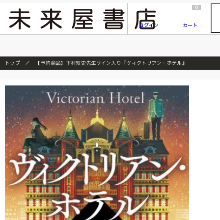
2026/7/23
『ONE PIECE magazine 021 ONE PIECEカード付き同梱版』発売延期のご案内
0
ログイン
カート
トップ
【予約商品】下村敦史先生サイン入り『ヴィクトリアン・ホテル』