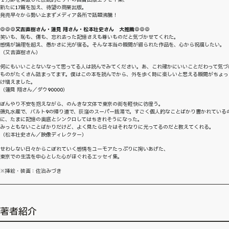
新たに17篇を加え、待望の商業出版。
発売早々から勢い止まずメディア各所で話題沸騰！
◎◎◎又吉直樹さん・蓮見 翔さん・松本壮史さん 大推薦◎◎◎
笑いも、恥も、傷も、忘れ去った記憶さえも尊いものだと気づかせてくれた。
感情が論理を超え、愚かさに光が宿る。そんな本当の瞬間が綴られた作品を、心から祝福したい。
（又吉直樹さん）
何にもいいことないなって思ってる人は読んでみてください。あ、これ確かにいいことだわって気づ
ものがたくさん詰まってます。僕はこの本を読んでから、外を歩く時に楽しいと思える瞬間がちょっ
け増えました。
（蓮見 翔さん／ダウ90000）
ぼんやり不安を抱えながら、のんきな文体で東京の街を軽快に彷徨う。
磯丸水産で、バルト9の帰り道で、荻窪のスーパー銭湯で。すごく個人的なことばかり書かれている
に、たまに記憶の奥底とシンクロしてはちきれそうになった。
みっともないことばかりだけど、よく見たら日々はそれなりに光ってるのだと教えてくれる。
（松本壮史さん／映像ディレクター）
せわしない日々からこぼれていく感情をユーモアたっぷりに掬いあげた、
東京での生活を中心とした心がほぐれるエッセイ集。
※挿絵・装画：佐治みづき
著者紹介