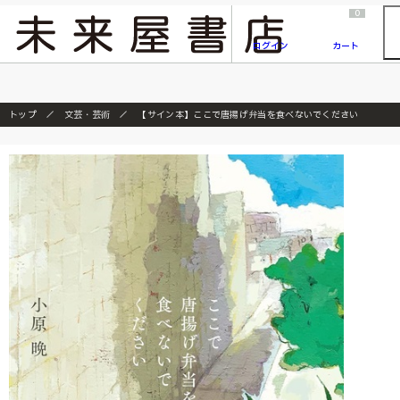
2026/7/23
『ONE PIECE magazine 021 ONE PIECEカード付き同梱版』発売延期のご案内
0
ログイン
カート
トップ
文芸・芸術
【サイン本】ここで唐揚げ弁当を食べないでください