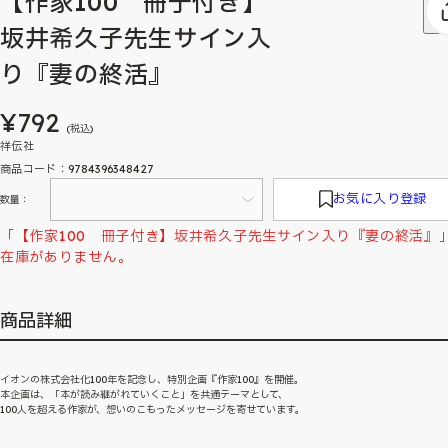
【作家100 冊子付き】
坂井希久子先生サイン入
り『妻の終活』
¥792
(税込)
祥伝社
商品コード：9784396348427
お気に入り登録
数量：
「【作家100 冊子付き】坂井希久子先生サイン入り『妻の終活』
在庫がありません。
商品詳細
イオンの株式会社化100年を記念し、特別企画『作家100』を開催。
本企画は、「本が読み継がれていくこと」を共通テーマとして、
100人を超える作家が、想いのこもったメッセージを寄せています。