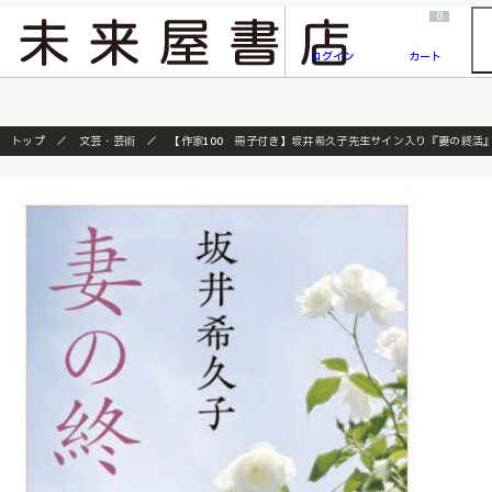
2026/7/23
『ONE PIECE magazine 021 ONE PIECEカード付き同梱版』発売延期のご案内
0
ログイン
カート
トップ
文芸・芸術
【作家100 冊子付き】坂井希久子先生サイン入り『妻の終活