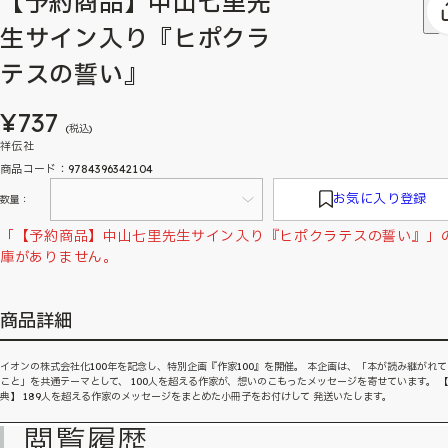
【予約商品】中山七里先
生サイン入り『ヒポクラ
テスの誓い』
¥737
(税込)
祥伝社
商品コード：9784396342104
お気に入り登録
数量：
「【予約商品】中山七里先生サイン入り『ヒポクラテスの誓い』」
庫がありません。
商品詳細
イオンの株式会社化100年を記念し、特別企画『作家100』を開催。 本企画は、「本が読み継がれ
こと」を共通テーマとして、 100人を超える作家が、想いのこもったメッセージを寄せています。 
典】 189人を超える作家のメッセージをまとめた小冊子をお付けして 発送いたします。
閲覧履歴