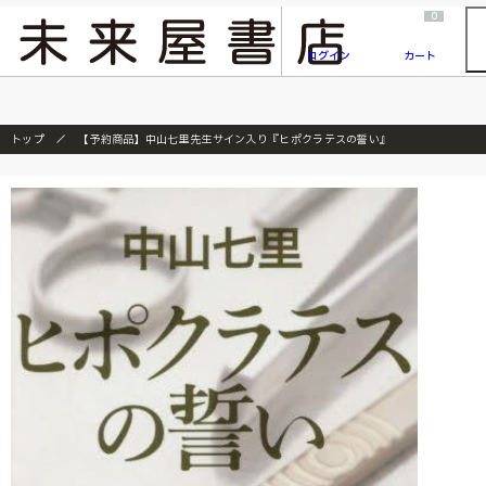
2026/7/23
『ONE PIECE magazine 021 ONE PIECEカード付き同梱版』発売延期のご案内
0
ログイン
カート
トップ
【予約商品】中山七里先生サイン入り『ヒポクラテスの誓い』