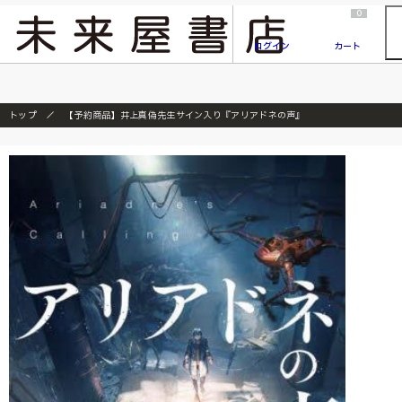
2026/7/23
『ONE PIECE magazine 021 ONE PIECEカード付き同梱版』発売延期のご案内
0
ログイン
カート
トップ
【予約商品】井上真偽先生サイン入り『アリアドネの声』