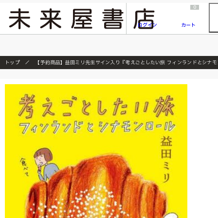
2026/7/23
『ONE PIECE magazine 021 ONE PIECEカード付き同梱版』発売延期のご案内
0
ログイン
カート
トップ
【予約商品】益田ミリ先生サイン入り『考えごとしたい旅 フィンランドとシナモ