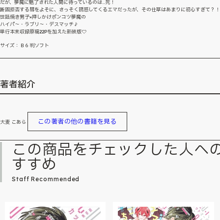
だが、夢魔に魅了された人間に待っているのは…死！
断固拒否する彗をよそに、さっそく誘惑してくるエマだったが、その仕草はあまりに初心すぎて？！
世話焼き男子×押しかけポンコツ夢魔の
ハイパ～・ラブリ～・デスマッチ♪
単行本未収録原稿22Pを加えた新装版♡
サイズ：Ｂ６判ソフト
著者紹介
この著者の他の書籍を見る
大麦 こあら
この商品をチェックした人へ
すすめ
Staff Recommended