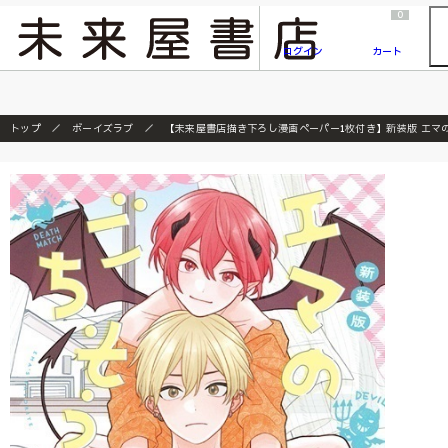
2026/7/23
『ONE PIECE magazine 021 ONE PIECEカード付き同梱版』発売延期のご案内
0
ログイン
カート
トップ
ボーイズラブ
【未来屋書店描き下ろし漫画ペーパー1枚付き】新装版 エマ