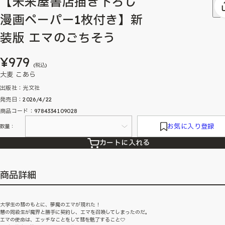
【未来屋書店描き下ろし
漫画ペーパー1枚付き】新
装版 エマのごちそう
¥979
(税込)
大麦 こあら
出版社：光文社
発売日：2026/4/22
商品コード：9784334109028
お気に入り登録
数量：
カートに入れる
商品詳細
大学生の彗のもとに、夢魔のエマが現れた！
慧の同級生が魔界と勝手に契約し、エマを召喚してしまったのだ。
エマの使命は、エッチなことをして彗を魅了すること♡