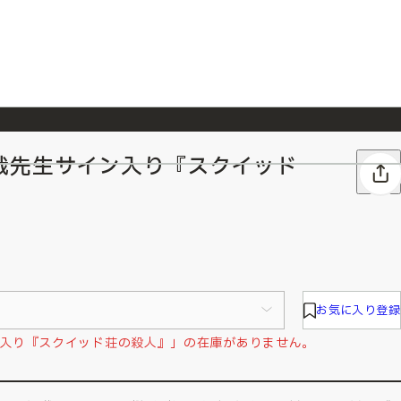
哉先生サイン入り『スクイッド
026/7/23
『ONE PIECE magazine 021 ONE PIECEカード付き同梱版』発売延期のご案内
お気に入り登録
入り『スクイッド荘の殺人』」の在庫がありません。