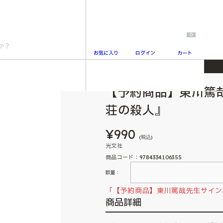
0
お気に入り
ログイン
カート
【予約商品】東川篤
2
荘の殺人』
¥990
(税込)
光文社
商品コード：9784334106355
数量：
「【予約商品】東川篤哉先生サイン
商品詳細