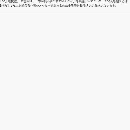
100』を開催。 本企画は、「本が読み継がれていくこと」を共通テーマとして、 100人を超える作
特典】 175人を超える作家のメッセージをまとめた小冊子をお付けして 発送いたします。