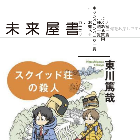
キ
ャ
ン
よ
ペ
カ
お
連
く
店
ー
テ
知
載
あ
舗
ン
ゴ
ら
一
る
一
ペ
リ
せ
覧
質
覧
ー
問
ジ
トップ
【予約商品】東川篤哉先生サイン入り『スクイッド荘の殺人』
一
覧