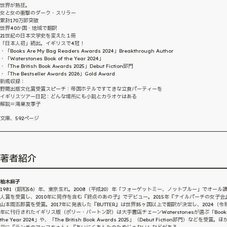
世界が熱狂。
女と女の衝撃のダーク・スリラー
累計170万部突破
世界40か国・地域で翻訳
21世紀の日本文学史を変えた１冊
「日本人初」続出。イギリスで4冠！
・「Books Are My Bag Readers Awards 2024」Breakthrough Author
・「Waterstones Book of the Year 2024」
・「The British Book Awards 2025」Debut Fiction部門
・「The Bestseller Awards 2026」Gold Award
新規収録：
野間出版文化賞受賞スピーチ：帝国ホテルですてきな立食パーティーを
イギリスツアー日記：どんな場所にも小説とカラオケはある
解説＝鴻巣友季子
文庫、592ページ
著者紹介
柚木麻子
1981（昭和56）年、東京生れ。2008（平成20）年「フォーゲットミー、ノットブルー」でオール
人賞を受賞し、2010年に同作を含む『終点のあの子』でデビュー。2015年『ナイルパーチの女子会
山本周五郎賞を受賞。2017年に発表した『BUTTER』は世界35ヶ国以上で翻訳が決定し、2024（令
年に刊行されたイギリス版（ポリー・バートン訳）は大手書店チェーンWaterstonesが選ぶ「Book 
the Year 2024」や、「The British Book Awards 2025」（Debut Fiction部門）などを受賞。