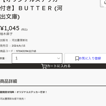
付き】ＢＵＴＴＥＲ (河
出文庫)
¥1,045
(税込)
柚木麻子
出版社 ‏ : ‎ 河出書房新社
発売日 ‏ : ‎ 2026/6/15
商品コード：9784309422763
お気に入り登録
数量：
カートに入れる
商品詳細
期間限定特典：オリジナルステッカー付き！
河出書房新社版で発売！