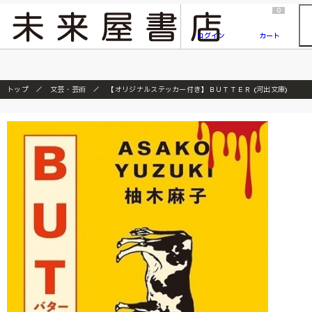
2026/7/23
『ONE PIECE magazine 021 ONE PIECEカード付き同梱版』発売延期のご案内
0
ログイン
カート
トップ
文芸・芸術
【オリジナルステッカー付き】ＢＵＴＴＥＲ (河出文庫)