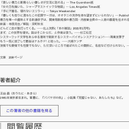
「激しい暴力と素晴らしい優しさが交互に訪れる」― The Guardian紙
「女の力を描いた、シャープでストイックな物語」― Los Angeles Times紙
「手に汗握る、壊れないスリラー」― Tokyo Weekender
「優しくも怒りに満ちたこの犯罪サーガは、オオタニの次作を待ち望まずにいられない」― Publishers
暴力を唯一の趣味とする新道依子は、関東有数規模の暴力団・内樹會会長の一人娘の護衛を任され
装画：寺田克也／解説：深町秋生
どんどこ血が脈打ってくる。――北上次郎(「本の雑誌」2021年1月号)
まず、この世界を壊せ。話はそこからだ、と作者は言う。――杉江松恋
シスターフッド文学をあらゆる意味で刷新するシスターバイオレンスアクション!――鴻巣友季子
もう一気に読了して最後はナルホド! と唸った。――大槻ケンヂ
友情でも愛情でも性愛でもない、ただ深いところで結ばれたこの関係に、名前など付けられない。―
文庫 208ページ
著者紹介
王谷 晶（おうたに・あきら）
1981年東京都生まれ。著書に、『ババヤガの夜』、小説集『完璧じゃない、あたしたち』など。
この著者の他の書籍を見る
閲覧履歴