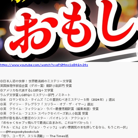
https://www.youtube.com/watch?v=eFt2Mmc1aB4&t=24s
◎日本人初の快挙！ 世界最高峰のミステリー文学賞
英国推理作家協会賞（ダガー賞）翻訳小説部門 受賞
◎アメリカを代表するLGBTQ＋文学賞
ラムダ文学賞 LGBTQ＋ミステリー部門 ノミネート
◎米 ロサンゼルス・タイムズ「この夏読むべきミステリー５冊（2024年）」選出
◎英 デイリー・テレグラフ「 スリラー・オブ・ザ・イヤー」選出
◎英 クライム・フィクション・ラバー最優秀翻訳賞（編集者選）受賞
◎英 クライム・フェスト スペックセイバーズ新人小説賞 受賞
世界が息を呑んだ最狂のシスター・バイオレンス・アクション！
「めちゃくちゃブッ飛んでて最高に血まみれ、これはヤバかった！
『キル・ビル』とか『ジョン・ウィック』っぽい雰囲気の本を探してるなら、もうこれ一択」
——@thespookybookclub
「怒り、ユーモア、スリル満載」― The Times紙