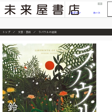
2026/7/23
『ONE PIECE magazine 021 ONE PIECEカード付き同梱版』発売延期のご案内
0
ログイン
カート
トップ
文芸・芸術
ラバウルの迷宮