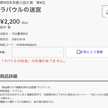
第9回未来屋小説大賞 第4位
ラバウルの迷宮
¥2,200
(税込)
鈴木 智
出版社 ‏ : ‎ 河出書房新社
発売日 ‏ : ‎ 2025/8/8
商品コード：9784309032221
お気に入り登録
数量：
「ラバウルの迷宮」の在庫がありません。
商品詳細
〈戦後最大の“捕虜収容所×忠臣蔵”サスペンス〉
終戦直後、ラバウル。
10万の日本兵がひしめく捕虜収容所で、元情報将校に下された密命はただ一つ――「禁じられた忠
上演せよ」。
暴動の火種がくすぶる舞台に、紙の雪は降るのか。
・