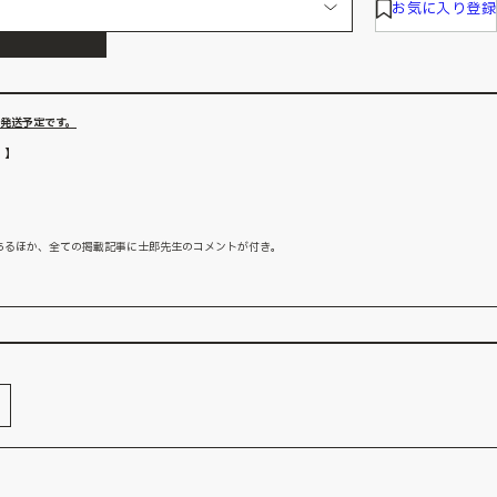
お気に入り登録
旬発送予定です。
！】
あるほか、全ての掲載記事に士郎先生のコメントが付き。