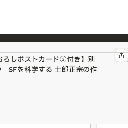
026/7/23
『ONE PIECE magazine 021 ONE PIECEカード付き同梱版』発売延期のご案内
おろしポストカード②付き】別
9 SFを科学する 士郎正宗の作