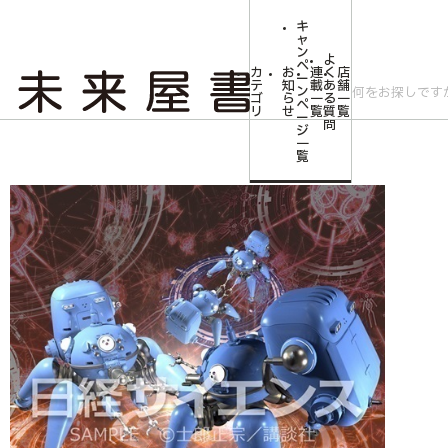
キ
ャ
ン
よ
ペ
カ
お
連
く
店
ー
テ
知
載
あ
舗
ン
ゴ
ら
一
る
一
ペ
リ
せ
覧
質
覧
ー
問
ジ
トップ
コミLab.【コミック＆エンタメ】
【予約商品】【描きおろしポストカ
一
覧