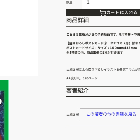
数量：
カートに入れる
商品詳細
こちらは重版分からの予約商品です。8月初旬～中
【描きおろしポストカード② タチコマ（赤）付き
ポストカードサイズ：サイズ：100mm×148mm
全3種類の内、商品画像の1枚が付きます
士郎正宗による描き下ろしイラスト＆長文コラムが
A4変形判、170ページ
著者紹介
この著者の他の書籍を見る
士郎正宗