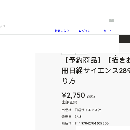
0
お気に入り
ログイン
カート
ード②付き】別冊日経サイエンス289 SFを科学する 士郎正宗の作り方
特典付
予約
2
【予約商品】【描き
冊日経サイエンス28
り方
¥2,750
(税込)
士郎正宗
出版社：日経サイエンス社
発売日：7/13
商品コード：9784296130580B