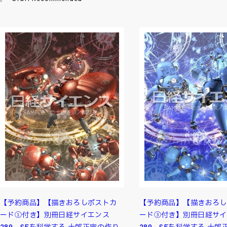
【予約商品】【描きおろしポストカ
【予約商品】【描きおろし
ード①付き】別冊日経サイエンス
ード③付き】別冊日経サイ