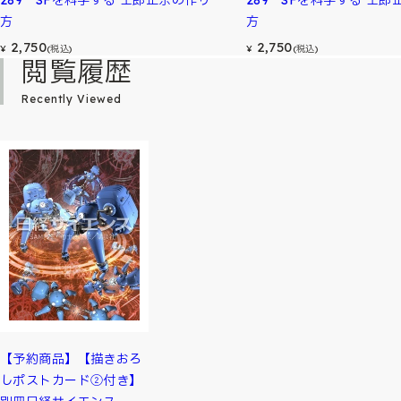
289 SFを科学する 士郎正宗の作り
289 SFを科学する 士郎
方
方
2,750
2,750
¥
(税込)
¥
(税込)
閲覧履歴
Recently Viewed
【予約商品】【描きおろ
しポストカード②付き】