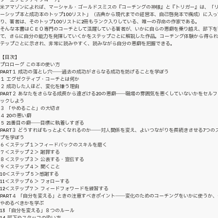
米アマゾンによれば、マーシャル・ゴールドスミスの『コーチングの神様』と『トリガー』は、「
ーシップ本と成功本のトップ100リスト」（古典から現代までの経営本、自己啓発本で構成）に入っ
り、著者は、そのトップ100リストに2冊もランク入りしている、唯一の存命の作家である。
そんな本書はＣＥＯ専門のコーチとして活躍している著者が、いかに自らの悪癖を乗り越え、部下を
て、さらに自分の能力を発揮していくかをステップごとに解説した作品。コーチング体験から得ら
テップごとに示され、非常に読みやすく、読みながら自分の悪癖を把握できる。
【目次】
プロローグ この本の使い方
PART１ 成功の落とし穴――過去の成功がさらなる成功を妨げることを学ぼう
１ エグゼクティブ・コーチとは何か
２ 成功した人ほど、変化を嫌う理由
PART２ あなたをさらなる成長から遠ざける20の悪癖――職場の雰囲気を悪くしていないかをセル
ックしよう
３ 「やめること」の大切さ
４ 20の悪い癖
５ 21番目の癖――目標に執着しすぎる
PART３ どうすればもっとよくなれるのか――対人関係を変え、よいつながりを長続きさせる7つの
プを学ぼう
６＜ステップ１＞フィードバックのスキルを磨く
７＜ステップ２＞ 謝罪する
８＜ステップ３＞ 公表する・宣伝する
９＜ステップ４＞ 聞くこと
10＜ステップ５＞感謝する
11＜ステップ６＞ フォローする
12＜ステップ７＞ フィードフォワードを練習する
PART４ 「自分を変える」ときの注意すべきポイント――変化のためのコーチングをいかに使うか、
やめるべきかを学ぶ
13 「自分を変える」８つのルール
14 部下やスタッフの扱い方