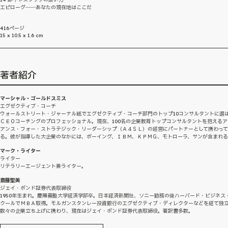
エピローグ――あなたの現在地はここだ
416ページ
15 x 10.5 x 1.6 cm
著者紹介
マーシャル・ゴールドスミス
エグゼクティブ・コーチ
ウォールストリート・ジャーナル紙でエグゼクティブ・コーチ部門のトップ10コンサルタントに選
ＣＥＯコーチングのプロフェッショナル。現在、100名の企業教育トップコンサルタントを抱えるア
アンス・フォー・ストラテジック・リーダーシップ（Ａ４ＳＬ）の経営にパートナーとして携わっ
る。彼が指導した大企業のなかには、ボーイング、ＩＢＭ、ＫＰＭＧ、モトローラ、サンが含まれ
マーク・ライター
ライター
リテラリーエージェント兼ライター。
斎藤聖美
ジェイ・ボンド証券代表取締役
1950年生まれ。慶應義塾大学経済学部卒。日本経済新聞社、ソニー勤務の後ハーバード・ビジネス
クールでＭＢＡ取得。モルガンスタンレー投資銀行のエグゼクティブ・ディレクターなどを経て独
数々の企業立ち上げに携わり、現在はジェイ・ボンド証券代表取締役。著訳書多数。