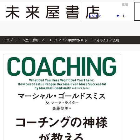
2026/7/23
『ONE PIECE magazine 021 ONE PIECEカード付き同梱版』発売延期のご案内
0
ログイン
カート
トップ
文芸・芸術
コーチングの神様が教える 「できる人」の法則