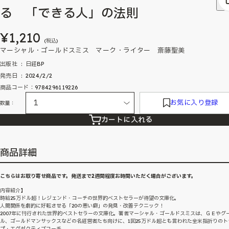
る 「できる人」の法則
¥1,210
(税込)
マーシャル・ゴールドスミス マーク・ライター 斎藤聖美
出版社 ‏ : ‎ 日経BP
発売日 ‏ : ‎ 2024/2/2
商品コード：9784296119226
お気に入り登録
数量：
カートに入れる
商品詳細
こちらはお取り寄せ商品です。発送まで2週間程度お時間いただく場合がございます。
内容紹介】
時給25万ドル超！レジェンド・コーチの世界的ベストセラーが待望の文庫化。
人間関係を劇的に好転させる「20の悪い癖」の発見・改善テクニック！
2007年に刊行された世界的ベストセラーの文庫化。著者マーシャル・ゴールドスミスは、ＧＥやグ
ル、ゴールドマンサックスなどの名経営者たち向けに、1回25万ドル超とも言われた全米指折りのト
プ・エグゼクティブコーチ。