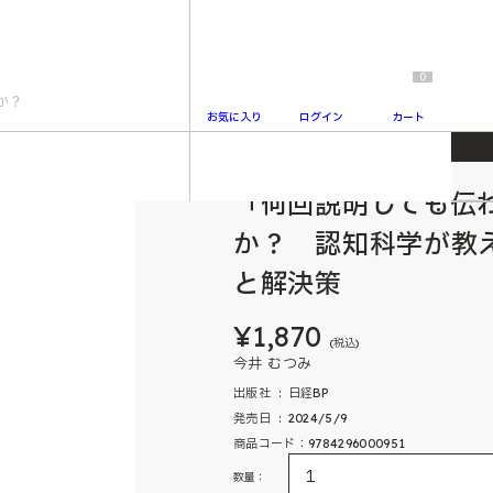
0
お気に入り
ログイン
カート
知科学が教えるコミュニケーションの本質と解決策
「何回説明しても伝
2
か？ 認知科学が教
と解決策
¥1,870
(税込)
今井 むつみ
出版社 ‏ : ‎ 日経BP
発売日 ‏ : ‎ 2024/5/9
商品コード：9784296000951
数量：