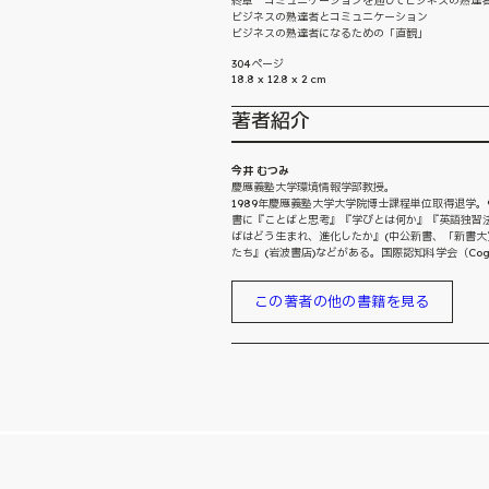
終章 コミュニケーションを通してビジネスの熟達
ビジネスの熟達者とコミュニケーション
ビジネスの熟達者になるための「直観」
304ページ
18.8 x 12.8 x 2 cm
著者紹介
今井 むつみ
慶應義塾大学環境情報学部教授。
1989年慶應義塾大学大学院博士課程単位取得退学。
書に『ことばと思考』『学びとは何か』『英語独習法
ばはどう生まれ、進化したか』(中公新書、「新書大賞
たち』(岩波書店)などがある。国際認知科学会（Cognit
この著者の他の書籍を見る