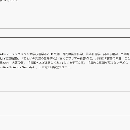
者になるために
94年ノースウェスタン大学心理学部Ph.D.取得。専門は認知科学、言語心理学、発達心理学。主な著
』(岩波新書)、『ことばの発達の謎を解く』(ちくまプリマー新書)など。共著に『言語の本質 こと
2024」大賞受賞)、『言葉をおぼえるしくみ』(ちくま学芸文庫)、『算数文章題が解けない子ども
ive Science Society）、日本認知科学会フェロー。