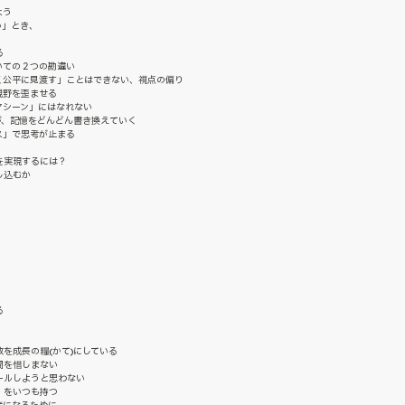
よう
い」とき、
る
いての２つの勘違い
く公平に見渡す」ことはできない、視点の偏り
視野を歪ませる
マシーン」にはなれない
が、記憶をどんどん書き換えていく
ス」で思考が止まる
を実現するには？
し込むか
」
」
る
を成長の糧(かて)にしている
間を惜しまない
ールしようと思わない
」をいつも持つ