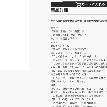
カートに入れる
商品詳細
こちらはお取り寄せ商品です。発送まで2週間程度
＊＊＊
『言語の本質』（中公新書）で
「新書大賞2024」大賞を受賞した
今井むつみ氏書き下ろし！
＊＊＊
間違っているのは、
「言い方」ではなく「心の読み方」
ビジネスで 学校で 家庭で ……
「うまく伝わらない」という悩みの多くは、
「言い方を工夫しましょう」「言い換えてみましょ
「わかってもらえるまで何度も繰り返し説明しまし
人は、自分の都合がいいように、いかようにも誤解
では、都合よく誤解されないためにどうするか？
自分の考えを“正しく伝える”方法は？
「伝えること」「わかり合うこと」を真面目に考え
実践したい人のための１冊です。
目次
はじめに 認知科学者が教えるコミュニケーション
第１章 「話せばわかる」はもしかしたら「幻想」
「人と人は、話せばわかり合える」ものなのか？
「話せばわかる」とはどういうことか？
「話せばわかる」の試練――記憶力の問題
人の記憶はどこまで「曖昧」なものなのか