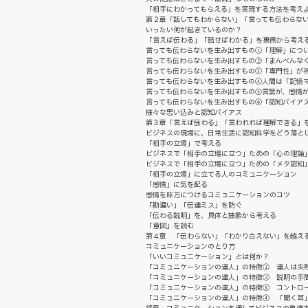
「相手にわかってもらえる」を実現する方法を考え
第２章「話してもわからない」「言っても伝わらな
いったい何が起きているのか？
「言えば伝わる」「話せばわかる」を裏側から考え
言っても伝わらないを生み出すもの①「理解」につ
言っても伝わらないを生み出すもの②「まんべんな
言っても伝わらないを生み出すもの③「専門性」が
言っても伝わらないを生み出すもの④人間は「記憶
言っても伝わらないを生み出すもの⑤言葉が、感情
言っても伝わらないを生み出すもの⑥「認知バイア
様々な思い込みと認知バイアス
第３章「言えば→伝わる」「言われれば→理解できる」
ビジネスの現場に、日常生活に認知科学をどう落と
「相手の立場」で考える
ビジネスで「相手の立場に立つ」ための「心の理論
ビジネスで「相手の立場に立つ」ための「メタ認知
「相手の立場」に立てる人のコミュニケーション
「感情」に気を配る
感情を味方につけるコミュニケーションのコツ
「勘違い」「伝達ミス」を防ぐ
「伝わる説明」を、具体と抽象から考える
「意図」を読む
第４章 「伝わらない」「わかり合えない」を越え
コミュニケーションのとり方
「いいコミュニケーション」とは何か？
「コミュニケーションの達人」の特徴① 達人は失敗
「コミュニケーションの達人」の特徴② 説明の手
「コミュニケーションの達人」の特徴③ コントロ
「コミュニケーションの達人」の特徴④ 「聞く耳