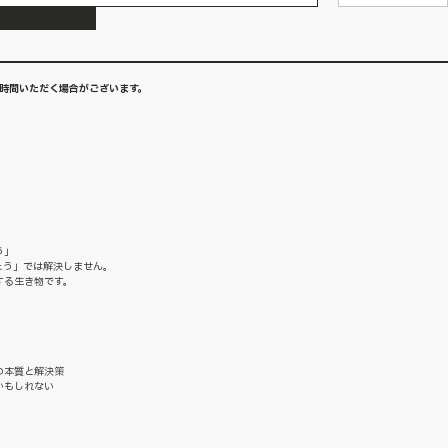
お時間いただく場合がございます。
う」
ょう」では解決しません。
する生き物です。
、
の本質と解決策
かもしれない