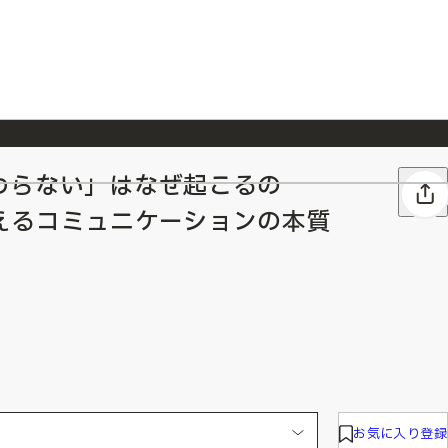
わらない」はなぜ起こるの
026/7/23
『ONE PIECE magazine 021 ONE PIECEカード付き同梱版』発売延期のご案内
えるコミュニケーションの本質
お気に入り登録