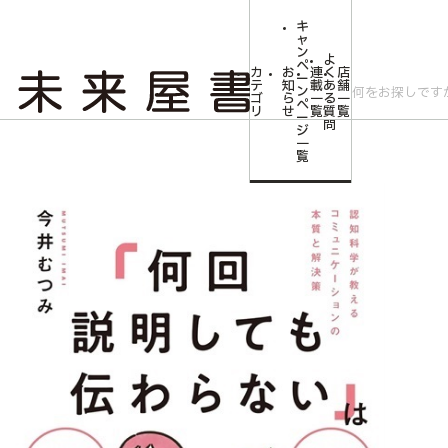
キ
ャ
ン
よ
ペ
カ
お
連
く
店
ー
テ
知
載
あ
舗
ン
ゴ
ら
一
る
一
ペ
リ
せ
覧
質
覧
ー
問
ジ
トップ
文芸・芸術
「何回説明しても伝わらない」はなぜ起こるのか？ 認
一
覧