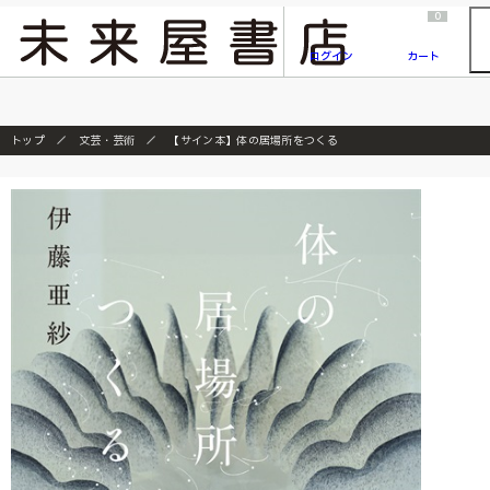
2026/7/23
『ONE PIECE magazine 021 ONE PIECEカード付き同梱版』発売延期のご案内
0
ログイン
カート
トップ
文芸・芸術
【サイン本】体の居場所をつくる