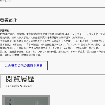
312ページ
著者紹介
伊藤亜紗
1979年生まれ。美学者。東京科学大学未来社会創成研究院DLab＋ディレクター、リベラルアーツ
育院教授。東京大学大学院人文社会系研究科博士課程単位取得退学（文学博士）。
主な著書に『目の見えない人は世界をどう見ているのか』（光文社）、『どもる体』（医学書院）
憶する体』（春秋社）、『手の倫理』（講談社選書メチエ）、『ヴァレリー 芸術と身体の哲学』（
社学術文庫）、『体はゆく できるを科学する〈テクノロジー×身体〉』（文藝春秋）など多数。
第13回（池田晶子記念）わたくし、つまりNobody賞、第42回サントリー学芸賞、第19回日本学術
賞、第19回日本学士院学術奨励賞受賞。
この著者の他の書籍を見る
閲覧履歴
Recently Viewed