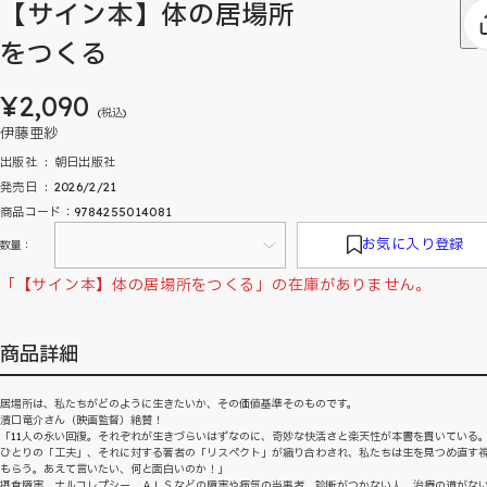
【サイン本】体の居場所
をつくる
¥2,090
(税込)
伊藤亜紗
出版社 ‏ : ‎ 朝日出版社
発売日 ‏ : ‎ 2026/2/21
商品コード：9784255014081
お気に入り登録
数量：
「【サイン本】体の居場所をつくる」の在庫がありません。
商品詳細
居場所は、私たちがどのように生きたいか、その価値基準そのものです。
濱口竜介さん（映画監督）絶賛！
「11人の永い回復。それぞれが生きづらいはずなのに、奇妙な快活さと楽天性が本書を貫いている
ひとりの「工夫」、それに対する著者の「リスペクト」が織り合わされ、私たちは生を見つめ直す
もらう。あえて言いたい、何と面白いのか！」
摂食障害、ナルコレプシー、ＡＬＳなどの障害や病気の当事者。診断がつかない人、治療の道がな