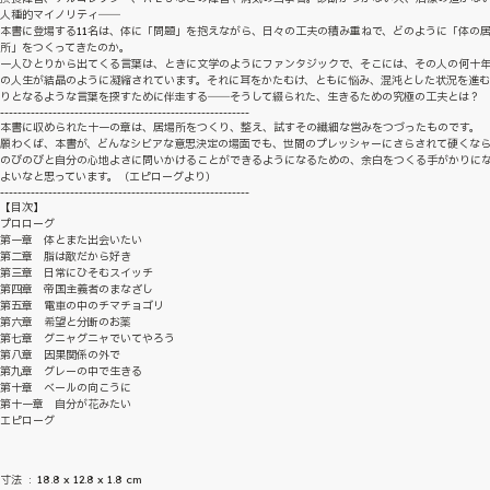
人種的マイノリティ――
本書に登場する11名は、体に「問題」を抱えながら、日々の工夫の積み重ねで、どのように「体の
所」をつくってきたのか。
一人ひとりから出てくる言葉は、ときに文学のようにファンタジックで、そこには、その人の何十
の人生が結晶のように凝縮されています。それに耳をかたむけ、ともに悩み、混沌とした状況を進
りとなるような言葉を探すために伴走する――そうして綴られた、生きるための究極の工夫とは
---------------------------------------------------------
本書に収められた十一の章は、居場所をつくり、整え、試すその繊細な営みをつづったものです。
願わくば、本書が、どんなシビアな意思決定の場面でも、世間のプレッシャーにさらされて硬くなら
のびのびと自分の心地よさに問いかけることができるようになるための、余白をつくる手がかりに
よいなと思っています。（エピローグより）
---------------------------------------------------------
【目次】
プロローグ
第一章 体とまた出会いたい
第二章 脂は敵だから好き
第三章 日常にひそむスイッチ
第四章 帝国主義者のまなざし
第五章 電車の中のチマチョゴリ
第六章 希望と分断のお薬
第七章 グニャグニャでいてやろう
第八章 因果関係の外で
第九章 グレーの中で生きる
第十章 ベールの向こうに
第十一章 自分が花みたい
エピローグ
寸法 ‏ : ‎ 18.8 x 12.8 x 1.8 cm