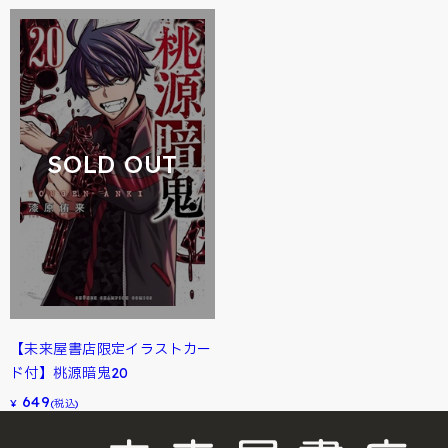
SOLD OUT
【未来屋書店限定イラストカー
ド付】桃源暗鬼20
649
¥
(税込)