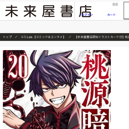
2026/7/23
『ONE PIECE magazine 021 ONE PIECEカード付き同梱版』発売延期のご案内
0
ログイン
カート
トップ
コミLab.【コミック＆エンタメ】
【未来屋書店限定イラストカード付】桃源