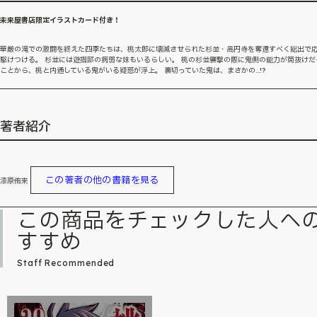
未来屋書店限定イラストカード付き！
華厳の滝での激闘を終えた四季たちは、桃太郎に壊滅させられた杉並・高円寺を奪還すべく総出で
駆けつける。 杉並には遊摺部の病弱な妹もいるらしい。 桃の杉並襲撃の際に鬼側の能力が筒抜けだ
ことから、桃と内通している鬼がいる疑惑が浮上。 裏切っていた鬼は、まさかの…!?
著者紹介
この著者の他の書籍を見る
漆原侑来
この商品をチェックした人へ
すすめ
Staff Recommended