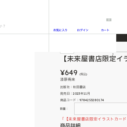
0
お気に入り
ログイン
カート
】桃源暗鬼17
特典付
2
【未来屋書店限定イ
¥649
(税込)
漆原侑来
出版社：秋田書店
発売日：2023年11月
商品コード：9784253280174
数量：
「【未来屋書店限定イラストカード
商品詳細