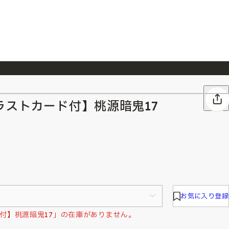
026/7/23
『ONE PIECE magazine 021 ONE PIECEカード付き同梱版』発売延期のご案内
ラストカード付】桃源暗鬼17
お気に入り登録
付】桃源暗鬼17」の在庫がありません。