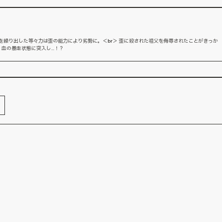
を繰り出した等々力は歪の能力により劣勢に。＜br＞ 歪に殺された祖父を侮辱されたことがきっか
、血の暴走状態に突入し…！？