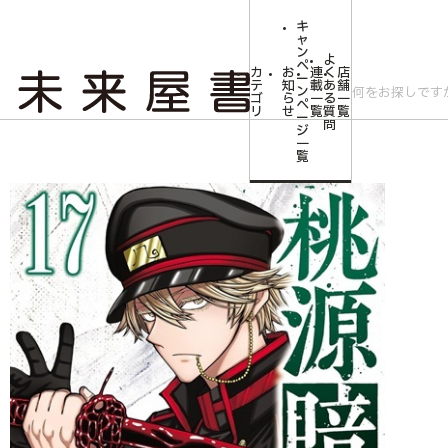
キ
ャ
ン
よ
ペ
カ
お
連
く
店
ー
テ
知
載
あ
舗
ン
ゴ
ら
一
る
一
ペ
リ
せ
覧
質
覧
ー
問
ジ
トップ
コミLab.【コミック＆エンタメ】
【未来屋書店限定イラストカード付
一
覧