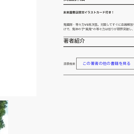
未来屋書店限定イラストカード付き！
鬼國隊・等々力VS桃次歪。対面してすぐに血蝕解放
けで、鬼神の子”風鬼”の等々力は怒りが限界突破し
著者紹介
この著者の他の書籍を見る
漆原侑来