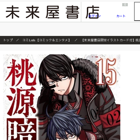
2026/7/23
『ONE PIECE magazine 021 ONE PIECEカード付き同梱版』発売延期のご案内
0
ログイン
カート
トップ
コミLab.【コミック＆エンタメ】
【未来屋書店限定イラストカード付】桃源