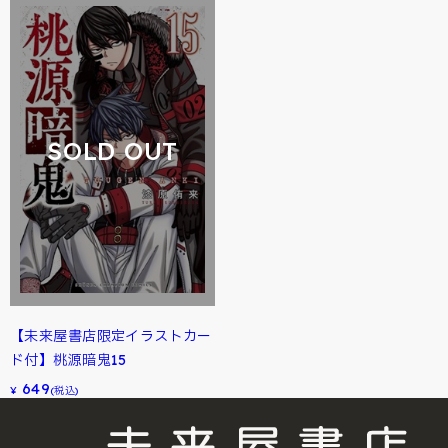
SOLD OUT
【未来屋書店限定イラストカー
ド付】桃源暗鬼15
649
¥
(税込)