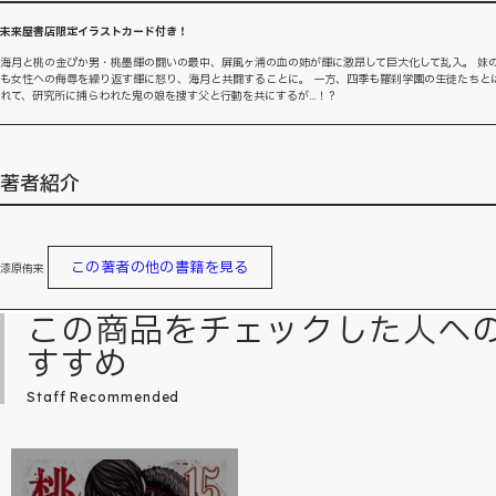
未来屋書店限定イラストカード付き！
海月と桃の金ぴか男・桃墨輝の闘いの最中、屏風ヶ浦の血の姉が輝に激昂して巨大化して乱入。 妹
も女性への侮辱を繰り返す輝に怒り、海月と共闘することに。 一方、四季も羅刹学園の生徒たちと
れて、研究所に捕らわれた鬼の娘を捜す父と行動を共にするが…！？
著者紹介
この著者の他の書籍を見る
漆原侑来
この商品をチェックした人へ
すすめ
Staff Recommended