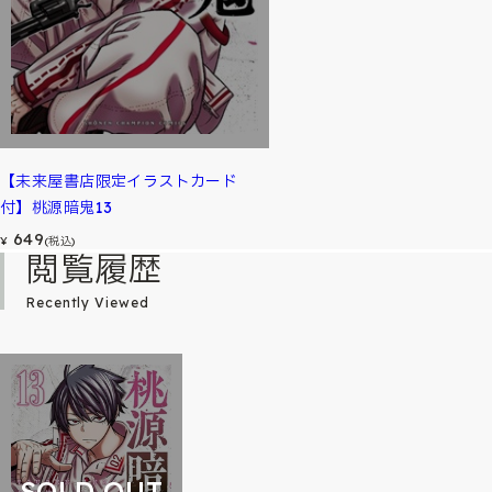
【未来屋書店限定イラストカード
付】桃源暗鬼13
649
¥
(税込)
閲覧履歴
Recently Viewed
SOLD OUT