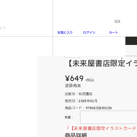
0
お気に入り
ログイン
カート
】桃源暗鬼13
特典付
2
【未来屋書店限定イ
¥649
(税込)
漆原侑来
出版社：秋田書店
発売日：2023年01月
商品コード：9784253280136
数量：
「【未来屋書店限定イラストカード
商品詳細