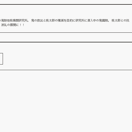
滝跡地桃機関研究所。 鬼の救出と桃太郎の殲滅を目的に研究所に潜入中の鬼國隊。 桃太郎との抗
、波乱の展開に！！