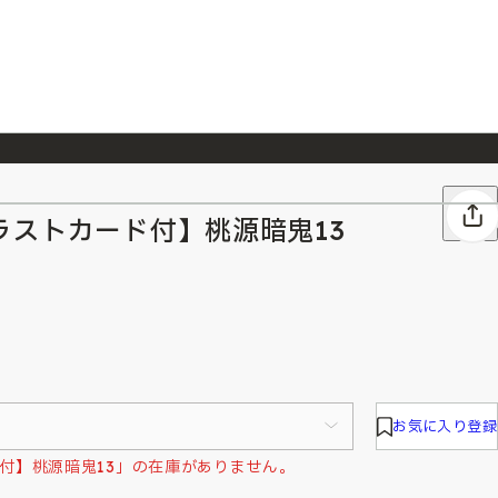
026/7/23
『ONE PIECE magazine 021 ONE PIECEカード付き同梱版』発売延期のご案内
ラストカード付】桃源暗鬼13
お気に入り登録
付】桃源暗鬼13」の在庫がありません。