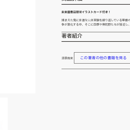
未来屋書店限定イラストカード付き！
捕まえた鬼に非道な人体実験を繰り返している華厳の
争が激化する中、そこに四季や無陀野たちが接近し
著者紹介
この著者の他の書籍を見る
漆原侑来