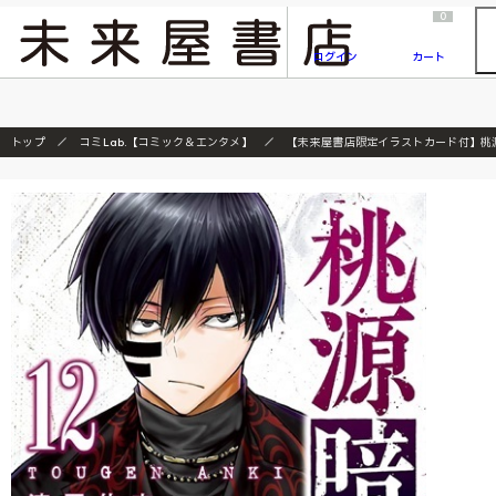
2026/7/23
『ONE PIECE magazine 021 ONE PIECEカード付き同梱版』発売延期のご案内
0
ログイン
カート
トップ
コミLab.【コミック＆エンタメ】
【未来屋書店限定イラストカード付】桃源