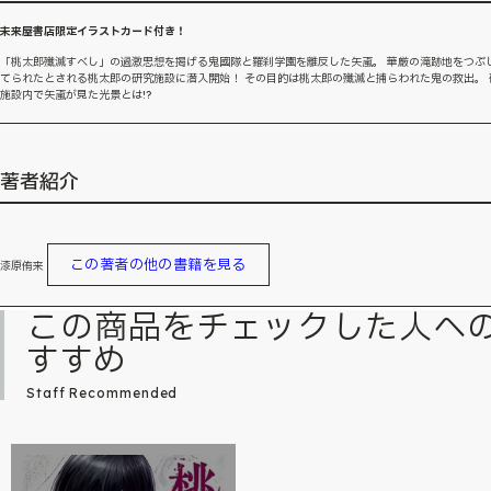
未来屋書店限定イラストカード付き！
「桃太郎殲滅すべし」の過激思想を掲げる鬼國隊と羅刹学園を離反した矢颪。 華厳の滝跡地をつぶ
てられたとされる桃太郎の研究施設に潜入開始！ その目的は桃太郎の殲滅と捕らわれた鬼の救出。 
施設内で矢颪が見た光景とは!?
著者紹介
この著者の他の書籍を見る
漆原侑来
この商品をチェックした人へ
すすめ
Staff Recommended