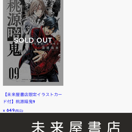
SOLD OUT
【未来屋書店限定イラストカー
ド付】桃源暗鬼9
649
¥
(税込)