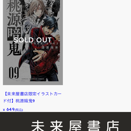
SOLD OUT
【未来屋書店限定イラストカー
ド付】桃源暗鬼9
649
¥
(税込)