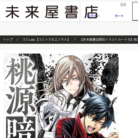
2026/7/23
『ONE PIECE magazine 021 ONE PIECEカード付き同梱版』発売延期のご案内
0
ログイン
カート
トップ
コミLab.【コミック＆エンタメ】
【未来屋書店限定イラストカード付】桃