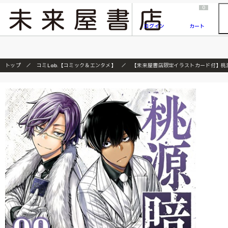
2026/7/23
『ONE PIECE magazine 021 ONE PIECEカード付き同梱版』発売延期のご案内
0
ログイン
カート
トップ
コミLab.【コミック＆エンタメ】
【未来屋書店限定イラストカード付】桃