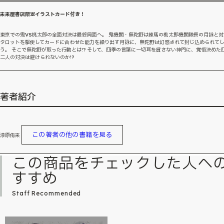
未来屋書店限定イラストカード付き！
東京での鬼VS桃太郎の全面対決は最終局面へ。 鬼機関・無陀野は練馬の桃太郎機関隊長の月詠と対
タロットを駆使してカードに合わせた能力を繰り出す月詠に、無陀野は幻惑されて封じ込められて
う。 そこで無陀野が取った行動とは!? そして、四季の言葉に一切耳を貸さない神門に、覚悟決めた
二人の対決は避けられないのか!?
著者紹介
この著者の他の書籍を見る
漆原侑来
この商品をチェックした人へ
すすめ
Staff Recommended