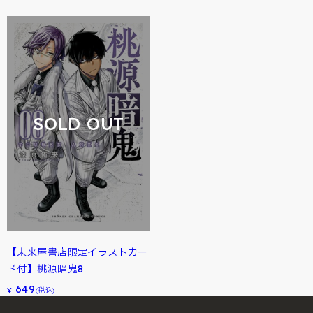
SOLD OUT
【未来屋書店限定イラストカー
ド付】桃源暗鬼8
649
¥
(税込)