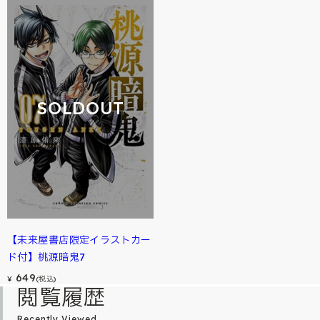
SOLDOUT
【未来屋書店限定イラストカー
ド付】桃源暗鬼7
649
¥
(税込)
閲覧履歴
Recently Viewed