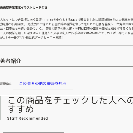
未来屋書店限定イラストカード付き！
大ヒットにつき重版に次ぐ重版!! TikTokを中心とするSNSで若者を中心に話題沸騰!! 他人の視界を
力を持つ桃巌深夜。 鬼機関の生徒である皇后崎の視界を奪って鬼たちの行動を監視し、卑劣な策略
公・四季たちを追い詰めていく。 深夜の部下の桃太郎・神門は四季の正体を鬼だと知らず仲良くな
二人の関係を知った深夜は自ら仕組んだ火事の犯人が四季なのではないかとでっち上げ、神門に吹
が…!? 今一番アツい新世代ダークヒーロー鬼譚!!
著者紹介
この著者の他の書籍を見る
漆原侑来
この商品をチェックした人へ
すすめ
Staff Recommended