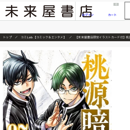
2026/7/23
『ONE PIECE magazine 021 ONE PIECEカード付き同梱版』発売延期のご案内
0
ログイン
カート
トップ
コミLab.【コミック＆エンタメ】
【未来屋書店限定イラストカード付】桃