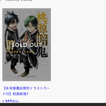
SOLD OUT
【未来屋書店限定イラストカー
ド付】桃源暗鬼7
649
¥
(税込)