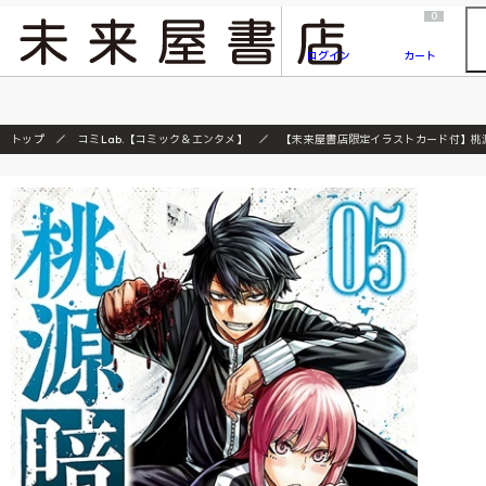
2026/7/23
『ONE PIECE magazine 021 ONE PIECEカード付き同梱版』発売延期のご案内
0
ログイン
カート
トップ
コミLab.【コミック＆エンタメ】
【未来屋書店限定イラストカード付】桃