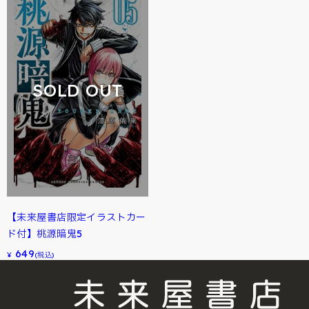
SOLD OUT
【未来屋書店限定イラストカー
ド付】桃源暗鬼5
649
¥
(税込)