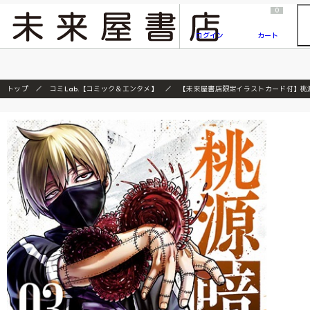
2026/7/23
『ONE PIECE magazine 021 ONE PIECEカード付き同梱版』発売延期のご案内
0
ログイン
カート
トップ
コミLab.【コミック＆エンタメ】
【未来屋書店限定イラストカード付】桃