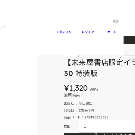
0
お気に入り
ログイン
カート
き】桃源暗鬼 30 特装版
特典付
2
【未来屋書店限定イ
30 特装版
¥1,320
(税込)
漆原侑来
出版社 ‏ : ‎ 秋田書店
発売日 ‏ : ‎ 2026/7/8
商品コード：978425318616
数量：