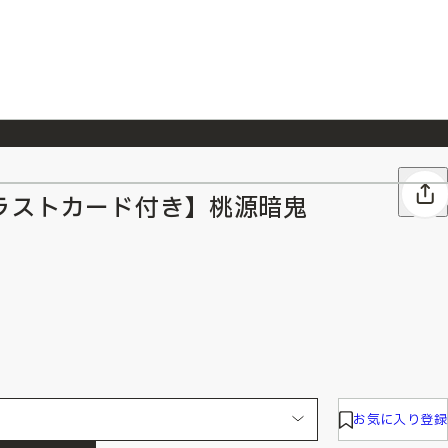
026/7/23
『ONE PIECE magazine 021 ONE PIECEカード付き同梱版』発売延期のご案内
ラストカード付き】桃源暗鬼
お気に入り登録