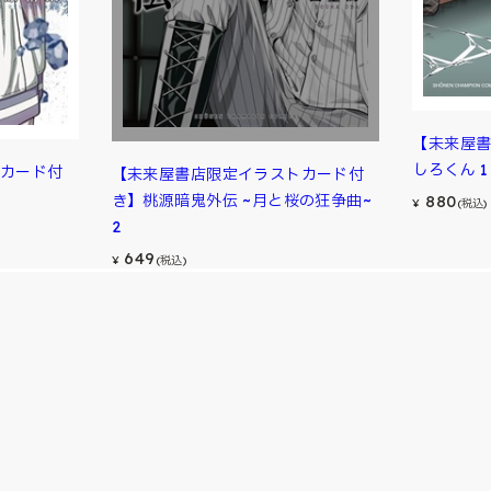
【未来屋
しろくん 1
カード付
【未来屋書店限定イラストカード付
880
き】桃源暗鬼外伝 ~月と桜の狂争曲~
¥
(税込)
2
649
¥
(税込)