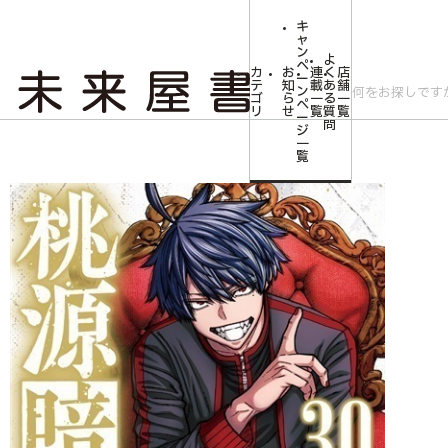
キ
ャ
ン
よ
ペ
カ
お
連
く
店
ー
テ
知
載
あ
舗
ン
ゴ
ら
一
る
一
ペ
リ
せ
覧
質
覧
ー
問
ジ
トップ
コミLab.【コミック＆エンタメ】
【未来屋書店限定イラストカード付
一
覧