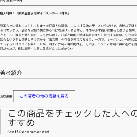
購入特典：「未来屋書店限定イラストカード付き」
製薬会社に連れて来られてしまった四季と氷鷹零。二人は「鬼神の子」というだけで、危険な実験
られてしまう。悲惨な実験の先にある“死”を受け入れる零と、仲間が必ず助けに来ると信じる四季
とそこへ、屏風ヶ浦が現れ二人を救い出す。四季と屏風ヶ浦は製薬会社から脱出する最中、先代の
知るという男と遭遇しその男から「古文書」の存在を教えてもらう。一方で、オークション会場に
てしまったロクロと水鶏だったが、四季と屏風ヶ浦が助ける。その後、ロクロと水鶏と共に逃げる
浦だったが、桃院黒馬・白馬の脅威が立ちはだかり!?
著者紹介
この著者の他の書籍を見る
漆原侑来
この商品をチェックした人へ
すすめ
Staff Recommended