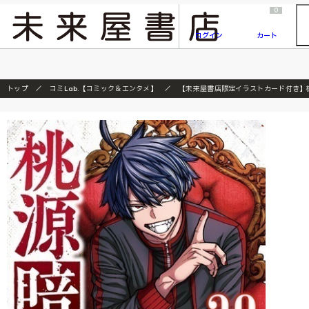
2026/7/23
『ONE PIECE magazine 021 ONE PIECEカード付き同梱版』発売延期のご案内
0
ログイン
カート
トップ
コミLab.【コミック＆エンタメ】
【未来屋書店限定イラストカード付き】桃