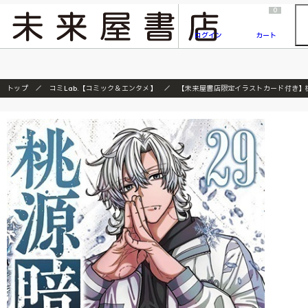
2026/7/23
『ONE PIECE magazine 021 ONE PIECEカード付き同梱版』発売延期のご案内
0
ログイン
カート
トップ
コミLab.【コミック＆エンタメ】
【未来屋書店限定イラストカード付き】桃