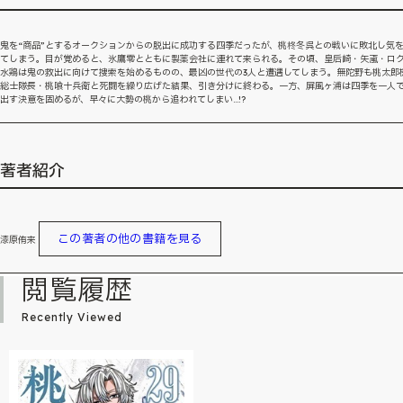
鬼を“商品”とするオークションからの脱出に成功する四季だったが、桃柊冬呉との戦いに敗北し気
てしまう。目が覚めると、氷鷹零とともに製薬会社に連れて来られる。その頃、皇后崎・矢颪・ロ
水鶏は鬼の救出に向けて捜索を始めるものの、最凶の世代の3人と遭遇してしまう。無陀野も桃太郎
総士隊長・桃喰十兵衛と死闘を繰り広げた結果、引き分けに終わる。一方、屏風ヶ浦は四季を一人
出す決意を固めるが、早々に大勢の桃から追われてしまい…!?
著者紹介
この著者の他の書籍を見る
漆原侑来
閲覧履歴
Recently Viewed