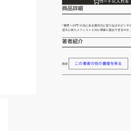
カートに入れる
商品詳細
”異界への門”の先にある異次元に放り出されピンチの
迎えに来たメフィストと共に無事に脱出できるのか…!
著者紹介
この著者の他の書籍を見る
西修