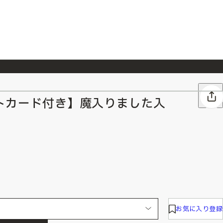
026/7/23
『ONE PIECE magazine 021 ONE PIECEカード付き同梱版』発売延期のご案内
トカード付き】魔入りました入
お気に入り登録