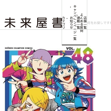
キ
ャ
ン
よ
ペ
カ
お
連
く
店
ー
テ
知
載
あ
舗
ン
ゴ
ら
一
る
一
ペ
リ
せ
覧
質
覧
ー
問
ジ
トップ
コミLab.【コミック＆エンタメ】
【描き下ろしイラストカード付き】
一
覧