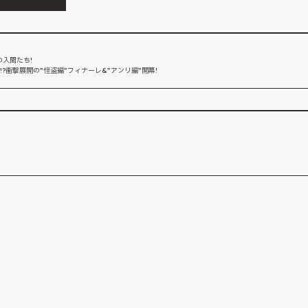
入間たち!
?衝撃展開の”怪盗編”フィナーレ&”アンリ編”開幕!