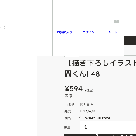
0
お気に入り
ログイン
カート
魔入りました入間くん! 48
特典付
2
【描き下ろしイラス
間くん! 48
¥594
(税込)
西修
出版社 ‏ : ‎ 秋田書店
発売日 ‏ : ‎ 2026/4/8
商品コード：9784253012690
数量：