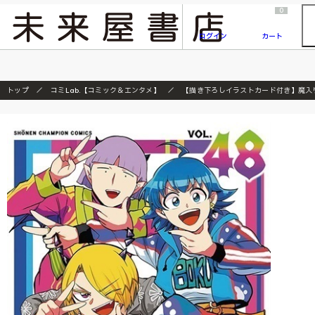
2026/7/23
『ONE PIECE magazine 021 ONE PIECEカード付き同梱版』発売延期のご案内
0
ログイン
カート
トップ
コミLab.【コミック＆エンタメ】
【描き下ろしイラストカード付き】魔入り