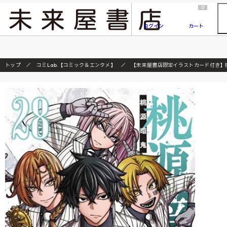
2026/7/23
『ONE PIECE magazine 021 ONE PIECEカード付き同梱版』発売延期のご案内
0
ログイン
カート
トップ
コミLab.【コミック＆エンタメ】
【未来屋書店限定イラストカード付き】桃