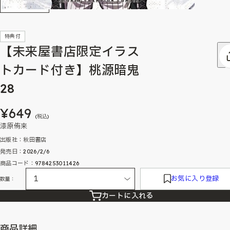
特典付
【未来屋書店限定イラス
トカード付き】桃源暗鬼
28
¥649
(税込)
漆原侑来
出版社：秋田書店
発売日：2026/2/6
商品コード：9784253011426
お気に入り登録
数量：
カートに入れる
商品詳細