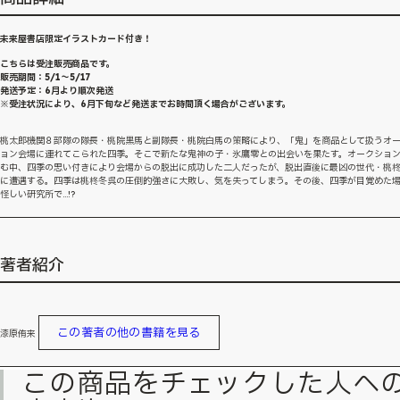
未来屋書店限定イラストカード付き！
こちらは受注販売商品です。
販売期間：5/1～5/17
発送予定：6月より順次発送
※受注状況により、6月下旬など発送までお時間頂く場合がございます。
桃太郎機関８部隊の隊長・桃院黒馬と副隊長・桃院白馬の策略により、「鬼」を商品として扱うオ
ョン会場に連れてこられた四季。そこで新たな鬼神の子・氷鷹零との出会いを果たす。オークショ
む中、四季の思い付きにより会場からの脱出に成功した二人だったが、脱出直後に最凶の世代・桃
に遭遇する。四季は桃柊冬呉の圧倒的強さに大敗し、気を失ってしまう。その後、四季が目覚めた
怪しい研究所で…!?
著者紹介
この著者の他の書籍を見る
漆原侑来
この商品をチェックした人へ