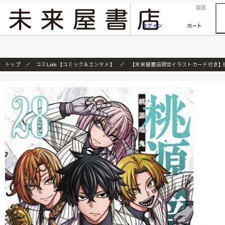
2026/7/23
『ONE PIECE magazine 021 ONE PIECEカード付き同梱版』発売延期のご案内
0
ログイン
カート
トップ
コミLab.【コミック＆エンタメ】
【未来屋書店限定イラストカード付き】桃