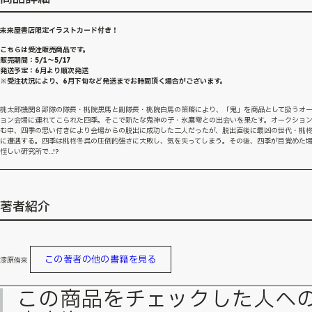
未来屋書店限定イラストカード付き！
こちらは受注販売商品です。
販売期間：5/1～5/17
発送予定：6月より順次発送
※受注状況により、6月下旬など発送までお時間頂く場合がございます。
桃太郎機関８部隊の隊長・桃院黒馬と副隊長・桃院白馬の策略により、「鬼」を商品として扱うオ
ョン会場に連れてこられた四季。そこで新たな鬼神の子・氷鷹零との出会いを果たす。オークショ
む中、四季の思い付きにより会場からの脱出に成功した二人だったが、脱出直後に最凶の世代・桃
に遭遇する。四季は桃柊冬呉の圧倒的強さに大敗し、気を失ってしまう。その後、四季が目覚めた
怪しい研究所で…!?
著者紹介
この著者の他の書籍を見る
漆原侑来
この商品をチェックした人へ