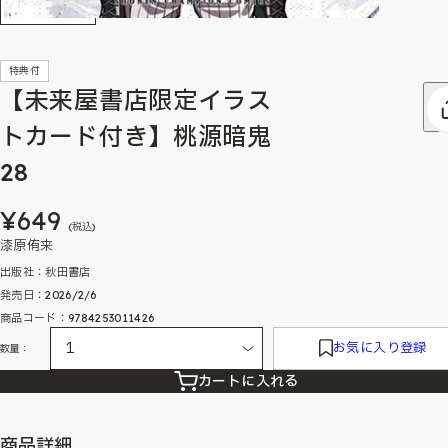
特典付
【未来屋書店限定イラス
トカード付き】桃源暗鬼
28
¥649
(税込)
漆原侑来
出版社：秋田書店
発売日：2026/2/6
商品コード：9784253011426
お気に入り登録
数量：
カートに入れる
商品詳細