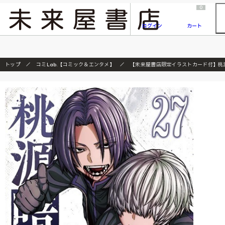
2026/7/23
『ONE PIECE magazine 021 ONE PIECEカード付き同梱版』発売延期のご案内
0
ログイン
カート
トップ
コミLab.【コミック＆エンタメ】
【未来屋書店限定イラストカード付】桃源