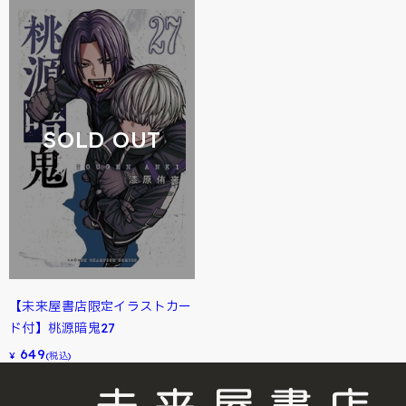
SOLD OUT
【未来屋書店限定イラストカー
ド付】桃源暗鬼27
649
¥
(税込)