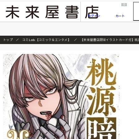
2026/7/23
『ONE PIECE magazine 021 ONE PIECEカード付き同梱版』発売延期のご案内
0
ログイン
カート
トップ
コミLab.【コミック＆エンタメ】
【未来屋書店限定イラストカード付】桃源