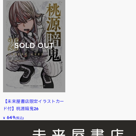
SOLD OUT
【未来屋書店限定イラストカー
ド付】桃源暗鬼26
649
¥
(税込)