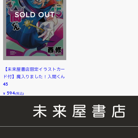
SOLD OUT
【未来屋書店限定イラストカー
ド付】魔入りました！入間くん
45
594
¥
(税込)