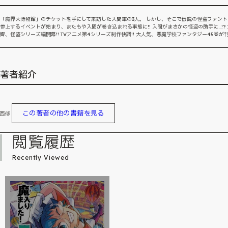
「魔界大博物館」のチケットを手にして来訪した入間軍の3人。 しかし、そこで伝説の怪盗ファント
参上するイベントが始まり、またもや入間が巻き込まれる事態に!! 入間がまさかの怪盗の助手に…!? 
響、怪盗シリーズ編開幕!! TVアニメ第4シリーズ制作快調!! 大人気、悪魔学校ファンタジー45巻が刊
著者紹介
この著者の他の書籍を見る
西修
閲覧履歴
Recently Viewed