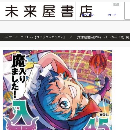
2026/7/23
『ONE PIECE magazine 021 ONE PIECEカード付き同梱版』発売延期のご案内
0
ログイン
カート
トップ
コミLab.【コミック＆エンタメ】
【未来屋書店限定イラストカード付】魔