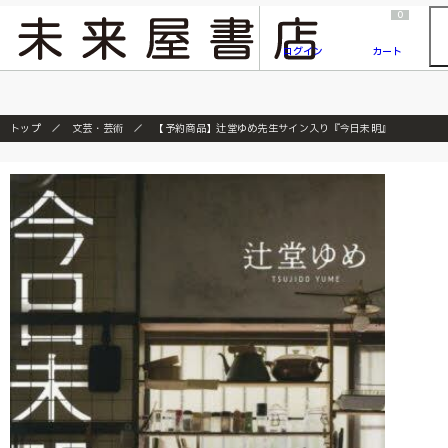
2026/7/23
『ONE PIECE magazine 021 ONE PIECEカード付き同梱版』発売延期のご案内
0
ログイン
カート
トップ
文芸・芸術
【予約商品】辻堂ゆめ先生サイン入り『今日未明』