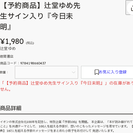
【予約商品】辻堂ゆめ先
生サイン入り『今日未
明』
¥1,980
(税込)
辻堂ゆめ
徳間書店
商品コード：9784198660437
お気に入り登録
数量：
「【予約商品】辻堂ゆめ先生サイン入り『今日未明』」の在庫があ
せん。
商品詳細
イオンの株式会社化100年を記念し、特別企画『作家100』を開催。 本企画は、「本が読み継がれ
こと」を共通テーマとして、 100人を超える作家が、想いのこもったメッセージを寄せています。 
典】 167人を超える作家のメッセージをまとめた小冊子をお付けして 発送いたします。